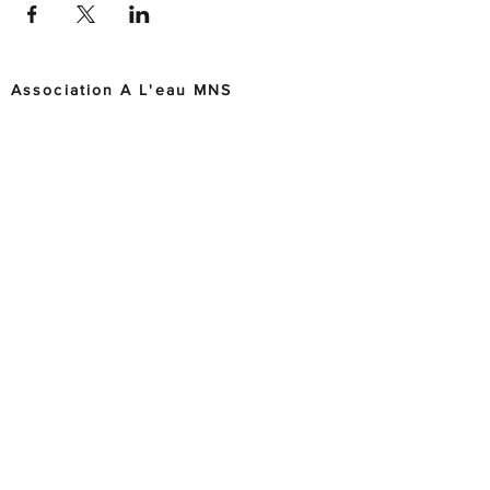
Association A L'eau MNS
Association Loi 1901, créée en 1994, et dont les activités sont
entièrement tournées vers le secourisme, le sauvetage, la
formation ainsi que l'animation.
Infos pratiques
info@almns.org
04 72 81 93 69
60 rue christian Lacouture
69500 Bron, France