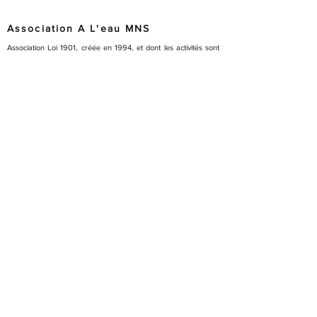
Association A L'eau MNS
Association Loi 1901, créée en 1994, et dont les activités sont
entièrement tournées vers le secourisme, le sauvetage, la
formation ainsi que l'animation.
Infos pratiques
info@almns.org
04 72 81 93 69
60 rue christian Lacouture
69500 Bron, France
©2023 par A L'EAU MNS