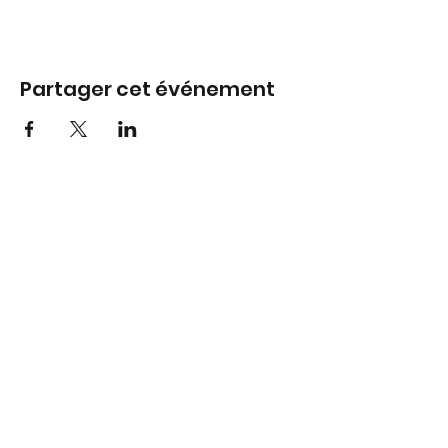
Partager cet événement
Association A L'eau MNS
Association Loi 1901, créée en 1994, et dont les activités sont
entièrement tournées vers le secourisme, le sauvetage, la
formation ainsi que l'animation.
Infos pratiques
info@almns.org